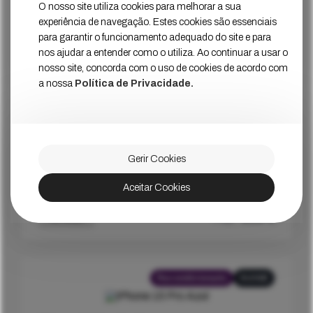
O nosso site utiliza cookies para melhorar a sua
experiência de navegação. Estes cookies são essenciais
Estado
Muito Bom
para garantir o funcionamento adequado do site e para
nos ajudar a entender como o utiliza. Ao continuar a usar o
1019
€
Ver Mais
Preço
nosso site, concorda com o uso de cookies de acordo com
a nossa
Política de Privacidade.
Recondicionado
256GB
Gerir Cookies
iPhone 15 Pro Max Branco
Aceitar Cookies
Estado
Muito Bom
939
€
Ver Mais
Preço
Recondicionado
512GB