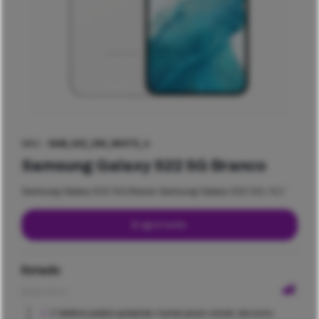
SKU -
SAM_S22_256_WHITE_4
Samsung Galaxy S22 5G Branco
Samsung Galaxy S22 5G Branco Samsung Galaxy S22 5G / 6,1″
Esgotado
Estado
Muito Bom
O telefone poderá apresentar marcas pouco visíveis, tais como