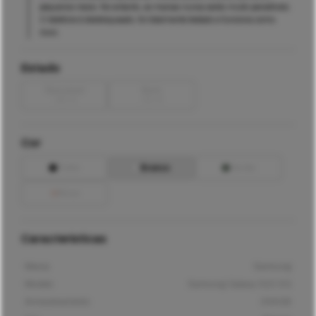
pequenos riscos. No entanto, as marcas nunca serão muito percetíveis.
O telefone é desbloqueado, foi totalmente testado e funciona como
novo.
Estado
Razoável
Bom
-
80
€
-
50
€
Cor
Preto
Branco
Verde
Rosa
Características
Marca
Samsung
Modelo
Samsung Galaxy S22 5G
Armazenamento
256GB