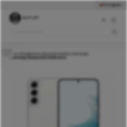
Português
319
€
Samsung Galaxy S22 5G
Branco
Comprar
Início
Smartphones
Recondicionados
Samsung
>
>
>
>
Samsung Galaxy S22 5G Branco