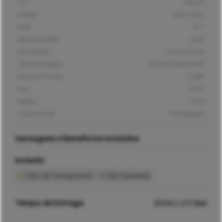
Cor
Branco
Estado
Muito Bom
Ecrã
6,1"
Memória RAM
8GB
Processador
Exynos 2200
Câmara Traseira
50MP/10MP/12MP
Câmara Frontal
10MP
Ano
2022
Bateria
3700
Classe Fiscal
IVA Marginal
Vantagens e Benefícios Incluídos
Incluído
Cabo de Carregamento
Selo Qualidade
Tempo de Entrega
Entre 1 e 5 dias