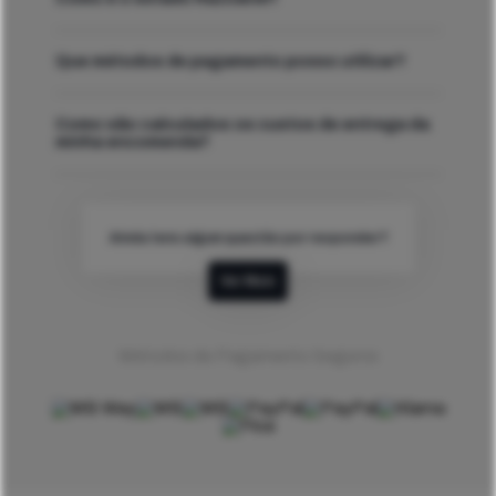
Que métodos de pagamento posso utilizar?
Como são calculados os custos de entrega da
minha encomenda?
Ainda tens algum questão por responder?
Ver Mais
Métodos de Pagamento Seguros