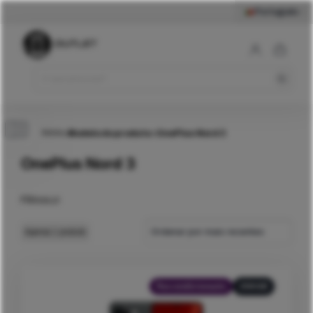
Português
Início
>
Modelo do produto
>
OnePlus Nord 3
OnePlus Nord 3
Filtros
Ordenar por mais recentes
Apenas
1
produto
Recondicionado
256GB