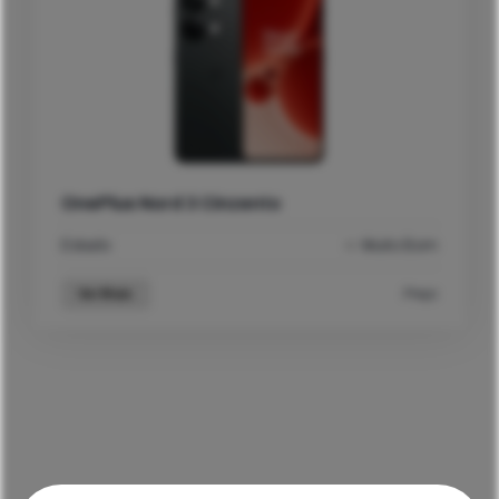
OnePlus Nord 3 Cinzento
Estado
Muito Bom
Ver Mais
Preço