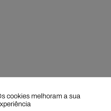
s cookies melhoram a sua
xperiência