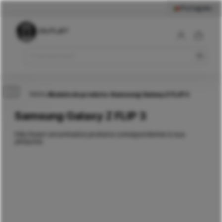
Português
Início
>
Modelo do produto
>
Samsung Galaxy Z FLIP 3
Samsung Galaxy Z FLIP 3
Não foram encontrados produtos correspondentes à sua
pesquisa.