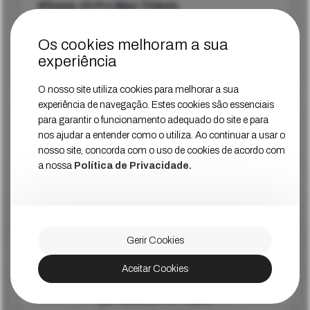
iPhone 15 Pro Max Titânio
Estado
Muito Bom
Os cookies melhoram a sua
experiência
939
€
Ver Mais
Preço
O nosso site utiliza cookies para melhorar a sua
experiência de navegação. Estes cookies são essenciais
para garantir o funcionamento adequado do site e para
Recondicionado
256GB
nos ajudar a entender como o utiliza. Ao continuar a usar o
nosso site, concorda com o uso de cookies de acordo com
iPhone 15 Pro Max Branco
a nossa
Política de Privacidade.
Estado
Muito Bom
939
€
Ver Mais
Preço
Gerir Cookies
Aceitar Cookies
Recondicionado
256GB