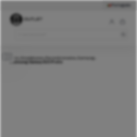
Português
389
€
Samsung Galaxy S23
Preto
Comprar
Início
Smartphones
Recondicionados
Samsung
>
>
>
>
Samsung Galaxy S23 Preto