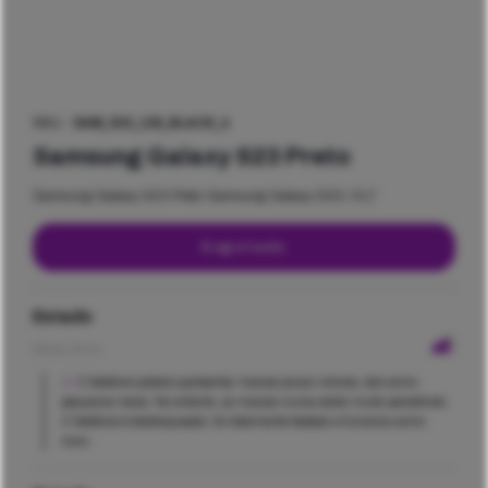
SKU -
SAM_S23_128_BLACK_4
Samsung Galaxy S23 Preto
Samsung Galaxy S23 Preto Samsung Galaxy S23 / 6,1″
Esgotado
Estado
Muito Bom
O telefone poderá apresentar marcas pouco visíveis, tais como
pequenos riscos. No entanto, as marcas nunca serão muito percetíveis.
O telefone é desbloqueado, foi totalmente testado e funciona como
novo.