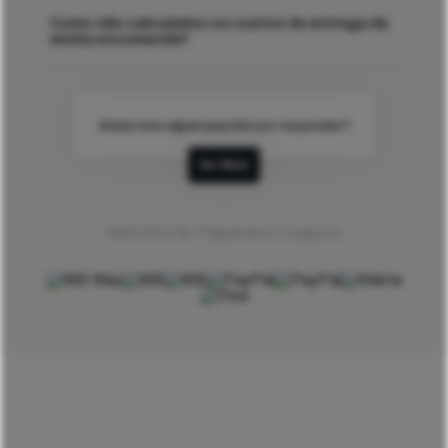
Como são calculados os custos de entrega da
minha encomenda?
Ainda tens algum questão por responder?
Ver Mais
Métodos de Pagamento Seguros