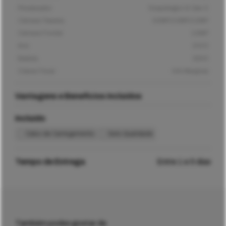
Processador
Snapdragon 8 Gen 2
Câmara Traseira
50MP/10MP/12MP
Câmara Frontal
12MP
Ano
2023
Bateria
3900
Classe Fiscal
IVA Marginal
Vantagens e Benefícios Incluídos
Incluído
Cabo de Carregamento
Selo Qualidade
Tempo de Entrega
Entre 1 e 5 dias
Também podes gostar de