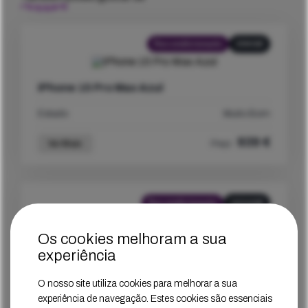
Recondicionado
256GB
iPhone 15 Pro Max Azul
Estado
Muito Bom
939
€
Ver Mais
Preço
Recondicionado
1024GB
Os cookies melhoram a sua
iPhone 15 Pro Max Preto
experiência
Estado
Muito Bom
O nosso site utiliza cookies para melhorar a sua
experiência de navegação. Estes cookies são essenciais
1019
€
Ver Mais
Preço