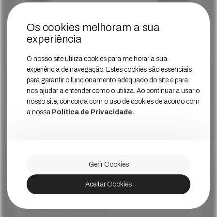
1019
€
Ver Mais
Preço
Os cookies melhoram a sua
experiência
O nosso site utiliza cookies para melhorar a sua
Recondicionado
512GB
experiência de navegação. Estes cookies são essenciais
para garantir o funcionamento adequado do site e para
nos ajudar a entender como o utiliza. Ao continuar a usar o
iPhone 15 Pro Azul
nosso site, concorda com o uso de cookies de acordo com
Estado
Muito Bom
a nossa
Política de Privacidade.
999
€
Ver Mais
Preço
Gerir Cookies
Recondicionado
256GB
Aceitar Cookies
iPhone 15 Pro Titânio