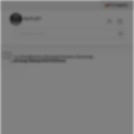
Português
219
€
Samsung Galaxy S22
5G Rosa
Comprar
Início
Smartphones
Recondicionados
Samsung
>
>
>
>
Samsung Galaxy S22 5G Rosa