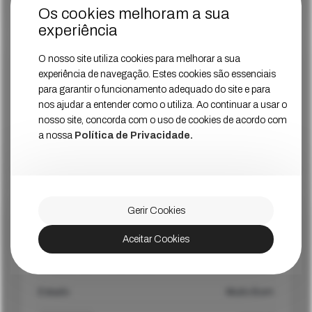
Ver Mais
Preço
Os cookies melhoram a sua
experiência
O nosso site utiliza cookies para melhorar a sua
Recondicionado
1024GB
experiência de navegação. Estes cookies são essenciais
para garantir o funcionamento adequado do site e para
iPhone 15 Pro Max Preto
nos ajudar a entender como o utiliza. Ao continuar a usar o
nosso site, concorda com o uso de cookies de acordo com
Estado
Muito Bom
a nossa
Política de Privacidade.
1019
€
Ver Mais
Preço
Gerir Cookies
Recondicionado
512GB
Aceitar Cookies
iPhone 15 Pro Branco
Estado
Muito Bom