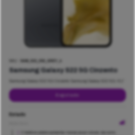
SKU -
SAM_S22_256_GREY_4
Samsung Galaxy S22 5G Cinzento
Samsung Galaxy S22 5G Cinzento Samsung Galaxy S22 5G / 6,1″
Esgotado
Estado
Muito Bom
O telefone poderá apresentar marcas pouco visíveis, tais como