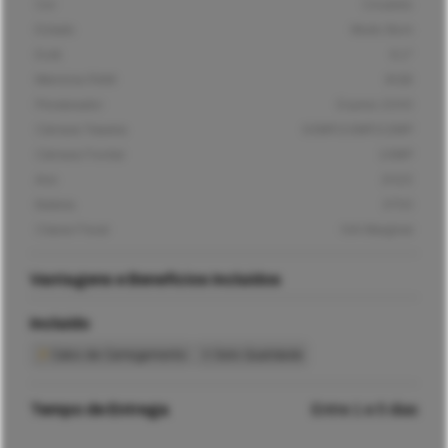
Cor
Cinzento
Estado
Muito Bom
Ecrã
6,1"
Memória RAM
8GB
Processador
Exynos 2200
Câmara Traseira
50MP/10MP/12MP
Câmara Frontal
10MP
Ano
2022
Bateria
3700
Classe Fiscal
IVA Marginal
Vantagens e Benefícios Incluídos
Incluído
Cabo de Carregamento
Selo Qualidade
Tempo de Entrega
Entre 1 e 5 dias