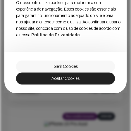
O nosso site utiliza cookies para melhorar a sua
experiência de navegação. Estes cookies são essenciais
Estado
Muito Bom
para garantir o funcionamento adequado do site e para
nos ajudar a entender como o utiliza. Ao continuar a usar o
999
€
Ver Mais
Preço
nosso site, concorda com o uso de cookies de acordo com
a nossa
Política de Privacidade.
Recondicionado
256GB
Gerir Cookies
iPhone 15 Pro Max Branco
Aceitar Cookies
Estado
Muito Bom
939
€
Ver Mais
Preço
Recondicionado
256GB