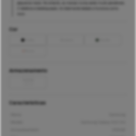
pequenos riscos. No entanto, as marcas nunca serão muito percetíveis.
O telefone é desbloqueado, foi totalmente testado e funciona como
novo.
Cor
Preto
Branco
Verde
Rosa
Armazenamento
128GB
-
20
€
Características
Marca
Samsung
Modelo
Samsung Galaxy S22 5G
Armazenamento
256GB