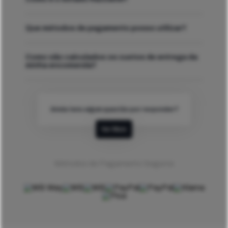
Que métodos de pagamento posso utilizar?
Como são calculados os custos de entrega da
minha encomenda?
Ainda tens algum questão por responder?
Ver Mais
Métodos de Pagamento Seguros