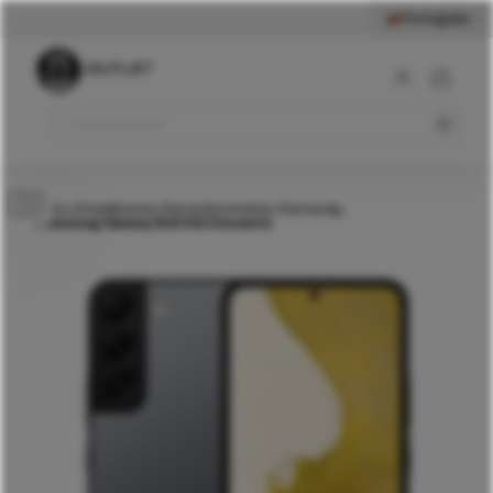
Português
319
€
Samsung Galaxy S22 5G
Cinzento
Comprar
Início
Smartphones
Recondicionados
Samsung
>
>
>
>
Samsung Galaxy S22 5G Cinzento