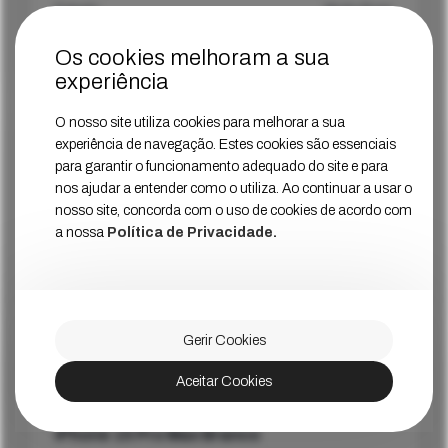
Estado
Muito Bom
1099
€
Os cookies melhoram a sua
Ver Mais
Preço
experiência
O nosso site utiliza cookies para melhorar a sua
Recondicionado
512GB
experiência de navegação. Estes cookies são essenciais
para garantir o funcionamento adequado do site e para
nos ajudar a entender como o utiliza. Ao continuar a usar o
iPhone 15 Pro Max Azul
nosso site, concorda com o uso de cookies de acordo com
a nossa
Política de Privacidade.
Estado
Muito Bom
959
€
Ver Mais
Preço
Gerir Cookies
Recondicionado
256GB
Aceitar Cookies
iPhone 15 Pro Max Branco