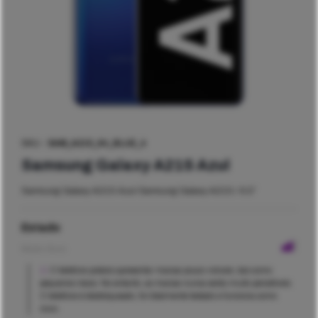
SKU -
SAM_A21S_64_BLUE_4
Samsung Galaxy A21S Azul
Samsung Galaxy A21S Azul Samsung Galaxy A21S / 6,5″
Estado
Muito Bom
O telefone poderá apresentar marcas pouco visíveis, tais como
pequenos riscos. No entanto, as marcas nunca serão muito percetíveis.
O telefone é desbloqueado, foi totalmente testado e funciona como
novo.