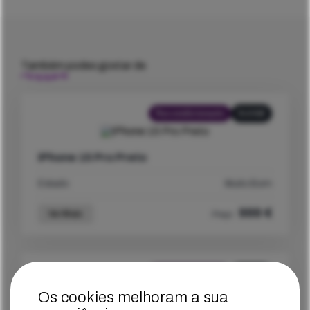
Também podes gostar de
Recondicionado
512GB
iPhone 15 Pro Preto
Estado
Muito Bom
999
€
Ver Mais
Preço
Recondicionado
256GB
Os cookies melhoram a sua