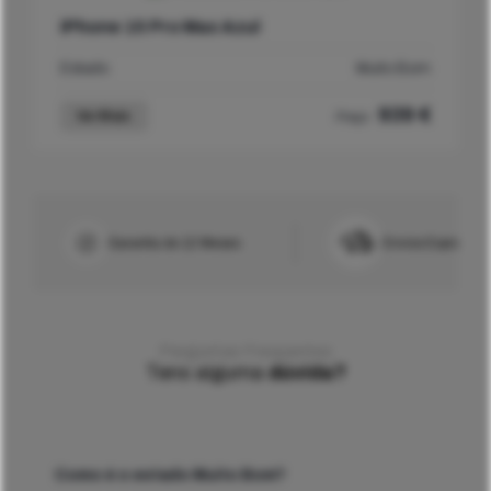
iPhone 15 Pro Max Azul
Estado
Muito Bom
939
€
Ver Mais
Preço
Garantia de 12 Meses
Envios Express/R
Perguntas Frequentes
Tens alguma
dúvida?
Como é o estado Muito Bom?