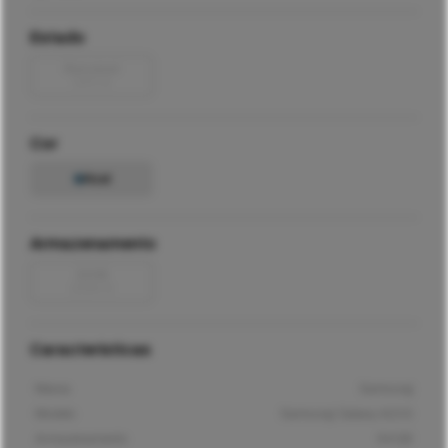
Estado
Razoável
5411
€
Cor
Azul
Armazenamento
32GB
2594
€
Características
Marca
Samsung
Modelo
Samsung Galaxy A21S
Armazenamento
64GB