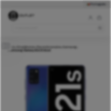
Português
Samsung Galaxy A21S
Comprar
Azul
Início
Smartphones
Recondicionados
Samsung
>
>
>
>
Samsung Galaxy A21S Azul