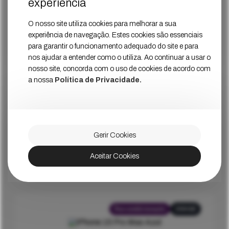
experiência
iPhone 15 Pro Max Preto
O nosso site utiliza cookies para melhorar a sua
Estado
Muito Bom
experiência de navegação. Estes cookies são essenciais
939
€
para garantir o funcionamento adequado do site e para
Ver Mais
Preço
nos ajudar a entender como o utiliza. Ao continuar a usar o
nosso site, concorda com o uso de cookies de acordo com
a nossa
Política de Privacidade.
Recondicionado
256GB
iPhone 15 Pro Max Titânio
Gerir Cookies
Estado
Muito Bom
Aceitar Cookies
939
€
Ver Mais
Preço
Recondicionado
256GB