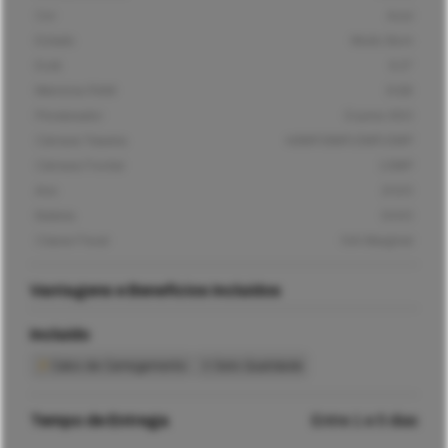
Cor
Azul
Estado
Muito Bom
Ecrã
6,5"
Memória RAM
3GB
Processador
Exynos 850
Câmara Traseira
48MP/8MP/2MP/2MP
Câmara Frontal
13MP
Ano
2020
Bateria
5000
Classe Fiscal
IVA Marginal
Vantagens e Benefícios Incluídos
Incluído
Cabo de Carregamento
Selo Qualidade
Tempo de Entrega
Entre 1 e 5 dias