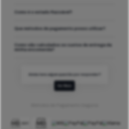
Como é o estado Razoável?
Que métodos de pagamento posso utilizar?
Como são calculados os custos de entrega da
minha encomenda?
Ainda tens algum questão por responder?
Ver Mais
Métodos de Pagamento Seguros