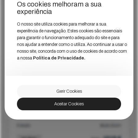
Os cookies melhoram a sua
experiência
Recondicionado
512GB
O nosso site utiliza cookies para melhorar a sua
experiência de navegação. Estes cookies são essenciais
para garantir o funcionamento adequado do site e para
iPhone 15 Pro Max Titânio
nos ajudar a entender como o utiliza. Ao continuar a usar o
nosso site, concorda com o uso de cookies de acordo com
Estado
Muito Bom
a nossa
Política de Privacidade.
959
€
Ver Mais
Preço
Gerir Cookies
Recondicionado
1024GB
Aceitar Cookies
iPhone 15 Pro Max Azul
Estado
Muito Bom