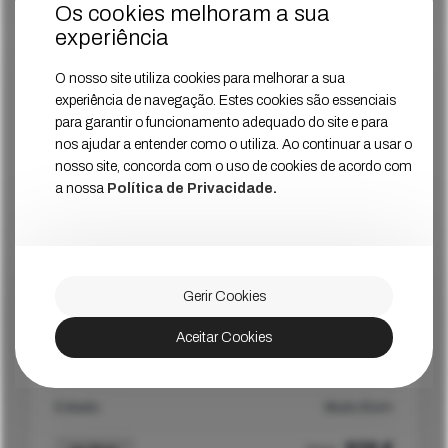
Os cookies melhoram a sua
experiência
Recondicionado
128GB
O nosso site utiliza cookies para melhorar a sua
experiência de navegação. Estes cookies são essenciais
para garantir o funcionamento adequado do site e para
iPhone 15 Pro Azul
nos ajudar a entender como o utiliza. Ao continuar a usar o
nosso site, concorda com o uso de cookies de acordo com
Estado
Muito Bom
a nossa
Política de Privacidade.
799
€
Ver Mais
Preço
Gerir Cookies
Recondicionado
256GB
Aceitar Cookies
iPhone 15 Pro Max Titânio
Estado
Muito Bom