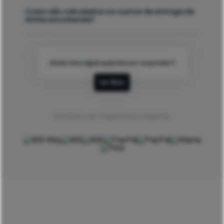
Como são calculados os custos de entrega da
minha encomenda?
Ainda tens algum questão por responder?
Ver Mais
Métodos de Pagamento Seguros