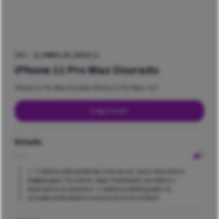
SKU -
11_PMAX_64_GOLD_3
iPhone 11 Pro Max Dourado
iPhone 11 Pro Max Dourado iPhone 11 Pro Max / 6,5″
Esgotado
Estado
Bom
O telefone pode apresentar sinais de uso, como riscos leves e
desgaste geral. No entanto, essas imperfeições não afetam o
desempenho do dispositivo. O telefone é desbloqueado, foi
completamente testado e funciona de forma confiável.