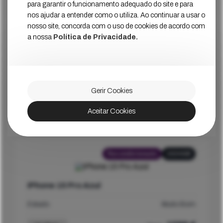
para garantir o funcionamento adequado do site e para
nos ajudar a entender como o utiliza. Ao continuar a usar o
nosso site, concorda com o uso de cookies de acordo com
a nossa
Política de Privacidade.
Recondicionado
128GB
iPhone 15 Pro Titânio
Estado
Muito Bom
Gerir Cookies
799
€
Ver Mais
Aceitar Cookies
Preço
Recondicionado
1024GB
iPhone 15 Pro Azul
Estado
Muito Bom