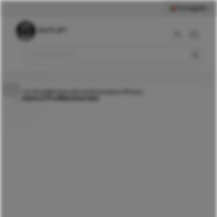
Português
269
€
iPhone 11 Pro Max
Dourado
Comprar
Início
Smartphones
Recondicionados
iPhone
>
>
>
>
iPhone 11 Pro Max Dourado