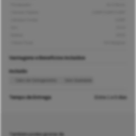
Processador
A13 Bionic
Câmara Traseira
12MP/12MP/12MP
Câmara Frontal
12MP
Ano
2019
Bateria
3969
Classe Fiscal
IVA Marginal
Vantagens e Benefícios Incluídos
Incluído
Cabo de Carregamento
Selo Qualidade
Tempo de Entrega
Entre 1 e 5 dias
Também podes gostar de