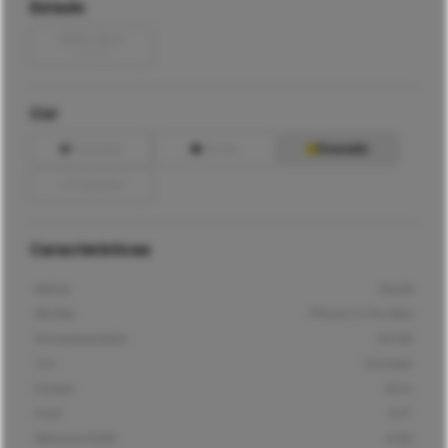
Estado
Muito Bom
+
20
€
Cor
Cinzento
Verde
Dourado
Prateado
Características
Marca
Apple
Modelo
iPhone 11 Pro Max
Armazenamento
64GB
Cor
Dourado
Estado
Bom
Ecrã
6,5"
Memória RAM
4GB