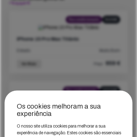
Recondicionado
512GB
iPhone 15 Pro Max Titânio
Estado
Muito Bom
959
€
Ver Mais
Preço
Recondicionado
1024GB
Os cookies melhoram a sua
iPhone 15 Pro Max Titânio
experiência
Estado
Muito Bom
O nosso site utiliza cookies para melhorar a sua
experiência de navegação. Estes cookies são essenciais
1019
€
Ver Mais
Preço