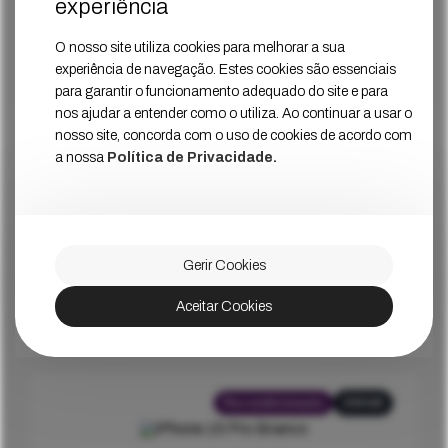
experiência
iPhone 15 Pro Azul
Estado
Muito Bom
O nosso site utiliza cookies para melhorar a sua
experiência de navegação. Estes cookies são essenciais
1099
€
Ver Mais
Preço
para garantir o funcionamento adequado do site e para
nos ajudar a entender como o utiliza. Ao continuar a usar o
nosso site, concorda com o uso de cookies de acordo com
a nossa
Política de Privacidade.
Recondicionado
1024GB
iPhone 15 Pro Preto
Gerir Cookies
Estado
Muito Bom
Aceitar Cookies
1099
€
Ver Mais
Preço
Recondicionado
256GB