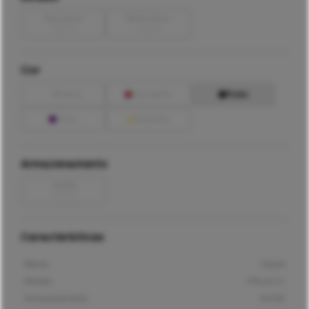
Razoável
Muito Bom
-
20
€
+
20
€
Cor
Branco
Vermelho
Preto
Roxo
Amarelo
Armazenamento
128GB
+
20
€
Características
Marca
Apple
Modelo
iPhone 11
Armazenamento
64GB