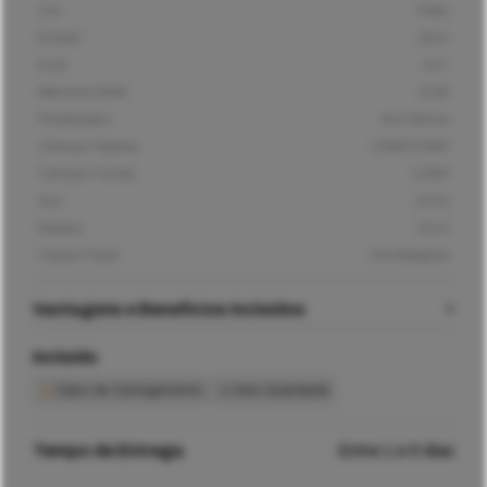
Cor
Preto
Estado
Bom
Ecrã
6,1"
Memória RAM
4GB
Processador
A13 Bionic
Câmara Traseira
12MP/12MP
Câmara Frontal
12MP
Ano
2019
Bateria
3110
Classe Fiscal
IVA Marginal
Vantagens e Benefícios Incluídos
Incluído
Cabo de Carregamento
Selo Qualidade
Tempo de Entrega
Entre 1 e 5 dias