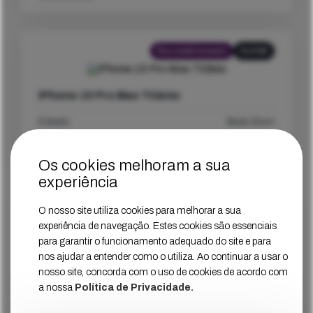
Recondicionado
512GB
iPhone 15 Pro Max Titânio
Estado
Muito Bom
959
€
Ver Mais
Preço
Os cookies melhoram a sua
experiência
O nosso site utiliza cookies para melhorar a sua
Recondicionado
1024GB
experiência de navegação. Estes cookies são essenciais
para garantir o funcionamento adequado do site e para
iPhone 15 Pro Azul
nos ajudar a entender como o utiliza. Ao continuar a usar o
nosso site, concorda com o uso de cookies de acordo com
Estado
Muito Bom
a nossa
Política de Privacidade.
1099
€