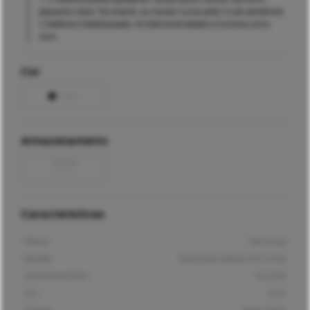
pequenos riscos. No entanto, as marcas nunca serão muito percetíveis.
O telefone é desbloqueado, foi totalmente testado e funciona como
novo.
Cor
Preto
Armazenamento
256GB
-
40
€
Características
Marca
Samsung
Modelo
Samsung Galaxy S23 Ultra
Armazenamento
512GB
Cor
Azul