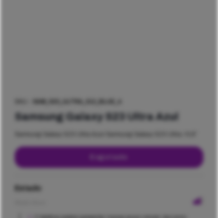
SKU -
SAM_S23_ULTRA_512_BLUE_4
Samsung Galaxy S23 Ultra Azul
Samsung Galaxy S23 Ultra Azul Samsung Galaxy S23 Ultra / 6,8″
Esgotado
Estado
Muito Bom
O telefone poderá apresentar marcas pouco visíveis, tais como