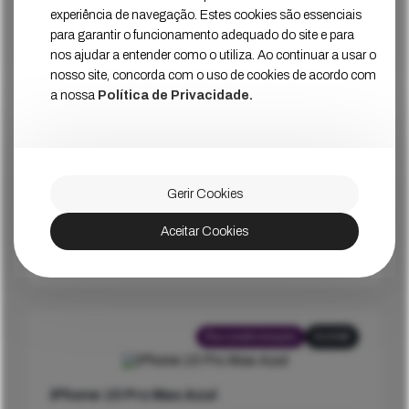
Estado
Muito Bom
experiência de navegação. Estes cookies são essenciais
para garantir o funcionamento adequado do site e para
999
€
Ver Mais
Preço
nos ajudar a entender como o utiliza. Ao continuar a usar o
nosso site, concorda com o uso de cookies de acordo com
a nossa
Política de Privacidade.
Recondicionado
128GB
iPhone 15 Pro Titânio
Gerir Cookies
Estado
Muito Bom
Aceitar Cookies
799
€
Ver Mais
Preço
Recondicionado
512GB
iPhone 15 Pro Max Azul