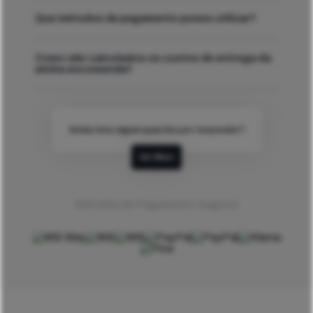
Que métodos de pagamento posso utilizar?
Como são calculados os custos de entrega da
minha encomenda?
Ainda tens algum questão por responder?
Ver Mais
Métodos de Pagamento Seguros