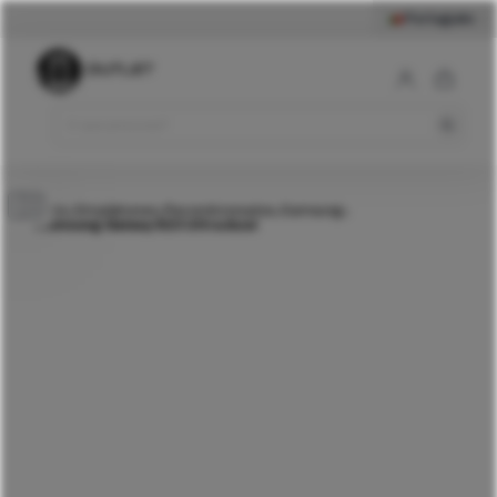
Português
579
€
Samsung Galaxy S23
Ultra Azul
Comprar
Início
Smartphones
Recondicionados
Samsung
>
>
>
>
Samsung Galaxy S23 Ultra Azul