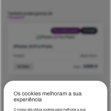
Também podes gostar de
Recondicionado
1024GB
iPhone 15 Pro Preto
Estado
Muito Bom
1099
€
Ver Mais
Preço
Recondicionado
512GB
Os cookies melhoram a sua
experiência
iPhone 15 Pro Azul
O nosso site utiliza cookies para melhorar a sua