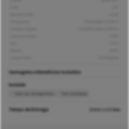
Estado
Muito Bom
Ecrã
6,8"
Memória RAM
12GB
Processador
Snapdragon 8 Gen 2
Câmara Traseira
200MP/10MP/10MP/12
Câmara Frontal
12MP
Ano
2023
Bateria
5000
Classe Fiscal
IVA Marginal
Vantagens e Benefícios Incluídos
Incluído
Cabo de Carregamento
Selo Qualidade
Tempo de Entrega
Entre 1 e 5 dias