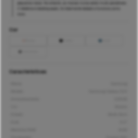
pequenos riscos. No entanto, as marcas nunca serão muito percetíveis.
O telefone é desbloqueado, foi totalmente testado e funciona como
novo.
Cor
Rosa
Preto
Azul
Cinzento
Características
Marca
Samsung
Modelo
Samsung Galaxy S20
Armazenamento
128GB
Cor
Branco
Estado
Muito Bom
Ecrã
6,2"
Memória RAM
8GB
Processador
Exynos 990