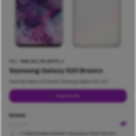
SKU -
SAM_S20_128_WHITE_4
Samsung Galaxy S20 Branco
Samsung Galaxy S20 Branco Samsung Galaxy S20 / 6,2″
Esgotado
Estado
Muito Bom
O telefone poderá apresentar marcas pouco visíveis, tais como