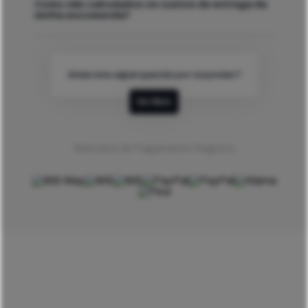
Como são calculados os custos de entrega da
minha encomenda?
Ainda tens algum questão por responder?
Ver Mais
Métodos de Pagamento Seguros