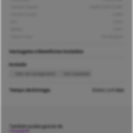
Câmara Traseira
64MP/12MP/12MP
Câmara Frontal
10MP
Ano
2020
Bateria
4000
Classe Fiscal
IVA Marginal
Vantagens e Benefícios Incluídos
Incluído
Cabo de Carregamento
Selo Qualidade
Tempo de Entrega
Entre 1 e 5 dias
Também podes gostar de