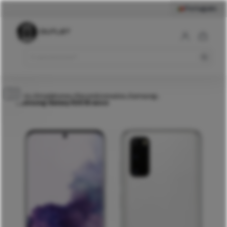
Português
199
€
Samsung Galaxy S20
Branco
Comprar
Início
Smartphones
Recondicionados
Samsung
>
>
>
>
Samsung Galaxy S20 Branco