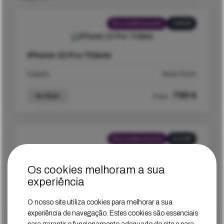
Recondicionado
128GB
iPhone 15 Pro Titânio
Estado
Muito Bom
799
€
Ver Mais
Preço
Recondicionado
512GB
Os cookies melhoram a sua
iPhone 15 Pro Max Preto
experiência
Estado
Muito Bom
O nosso site utiliza cookies para melhorar a sua
959
€
Ver Mais
Preço
experiência de navegação. Estes cookies são essenciais