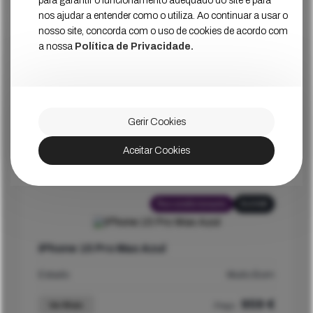
para garantir o funcionamento adequado do site e para
nos ajudar a entender como o utiliza. Ao continuar a usar o
nosso site, concorda com o uso de cookies de acordo com
Recondicionado
256GB
a nossa
Política de Privacidade.
iPhone 15 Pro Max Titânio
Estado
Muito Bom
Gerir Cookies
939
€
Ver Mais
Preço
Aceitar Cookies
Recondicionado
512GB
iPhone 15 Pro Max Azul
Estado
Muito Bom
959
€
Ver Mais
Preço