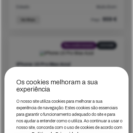
Estado
Muito Bom
959
€
Ver Mais
Preço
Recondicionado
1024GB
iPhone 15 Pro Max Azul
Estado
Muito Bom
Os cookies melhoram a sua
1019
€
experiência
Ver Mais
Preço
O nosso site utiliza cookies para melhorar a sua
experiência de navegação. Estes cookies são essenciais
Recondicionado
256GB
para garantir o funcionamento adequado do site e para
nos ajudar a entender como o utiliza. Ao continuar a usar o
nosso site, concorda com o uso de cookies de acordo com
iPhone 15 Pro Preto