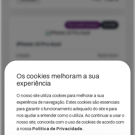
Recondicionado
512GB
iPhone 15 Pro Azul
Estado
Muito Bom
999
€
Ver Mais
Preço
Os cookies melhoram a sua
experiência
Recondicionado
1024GB
O nosso site utiliza cookies para melhorar a sua
experiência de navegação. Estes cookies são essenciais
para garantir o funcionamento adequado do site e para
iPhone 15 Pro Max Azul
nos ajudar a entender como o utiliza. Ao continuar a usar o
nosso site, concorda com o uso de cookies de acordo com
Estado
Muito Bom
a nossa
Política de Privacidade.