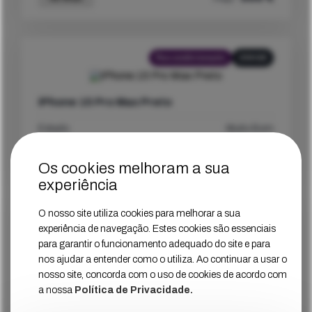
Recondicionado
256GB
iPhone 15 Pro Max Preto
Estado
Muito Bom
939
€
Ver Mais
Preço
Os cookies melhoram a sua
experiência
O nosso site utiliza cookies para melhorar a sua
Recondicionado
256GB
experiência de navegação. Estes cookies são essenciais
para garantir o funcionamento adequado do site e para
nos ajudar a entender como o utiliza. Ao continuar a usar o
iPhone 15 Pro Max Azul
nosso site, concorda com o uso de cookies de acordo com
Estado
Muito Bom
a nossa
Política de Privacidade.