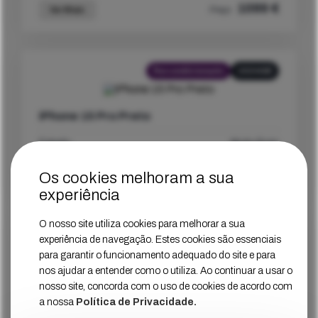
1099
€
Ver Mais
Preço
Recondicionado
1024GB
iPhone 15 Pro Preto
Estado
Muito Bom
1099
€
Ver Mais
Preço
Os cookies melhoram a sua
experiência
O nosso site utiliza cookies para melhorar a sua
Recondicionado
512GB
experiência de navegação. Estes cookies são essenciais
para garantir o funcionamento adequado do site e para
nos ajudar a entender como o utiliza. Ao continuar a usar o
iPhone 15 Pro Max Preto
nosso site, concorda com o uso de cookies de acordo com
a nossa
Política de Privacidade.
Estado
Muito Bom