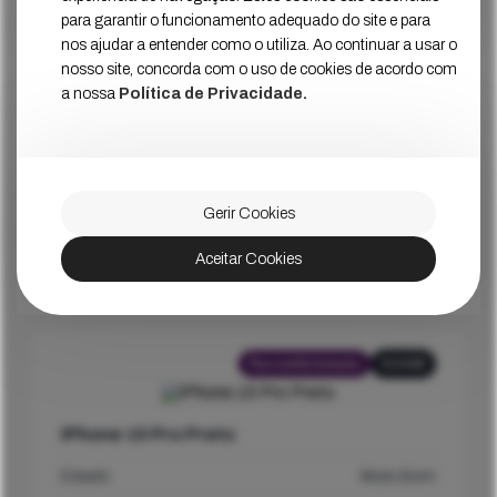
899
€
Ver Mais
Preço
para garantir o funcionamento adequado do site e para
nos ajudar a entender como o utiliza. Ao continuar a usar o
nosso site, concorda com o uso de cookies de acordo com
a nossa
Política de Privacidade.
Recondicionado
1024GB
iPhone 15 Pro Max Titânio
Gerir Cookies
Estado
Muito Bom
Aceitar Cookies
1019
€
Ver Mais
Preço
Recondicionado
512GB
iPhone 15 Pro Preto
Estado
Muito Bom