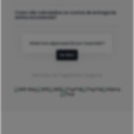
Como são calculados os custos de entrega da
minha encomenda?
Ainda tens algum questão por responder?
Ver Mais
Métodos de Pagamento Seguros