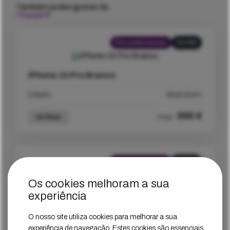
Também podes gostar de
Recondicionado
512GB
iPhone 15 Pro Branco
Estado
Muito Bom
999
€
Ver Mais
Preço
Recondicionado
256GB
Os cookies melhoram a sua
iPhone 15 Pro Branco
experiência
Estado
Muito Bom
O nosso site utiliza cookies para melhorar a sua
experiência de navegação. Estes cookies são essenciais