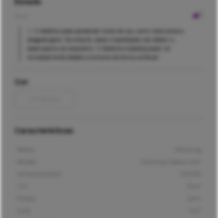
Estado
Bom
O telefone pode apresentar sinais de uso, como riscos leves e
desgaste geral. No entanto, essas imperfeições não afetam o
desempenho do dispositivo. O telefone é desbloqueado, foi
completamente testado e funciona de forma confiável.
Cor
Prateado
Características
Marca
Samsung
Modelo
Samsung Galaxy A34
Armazenamento
256GB
Cor
Roxo
Estado
Bom
Ecrã
6,6"