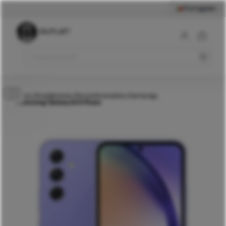
Português
209
€
Samsung Galaxy A34
Roxo
Comprar
Início
Smartphones
Recondicionados
Samsung
>
>
>
>
Samsung Galaxy A34 Roxo