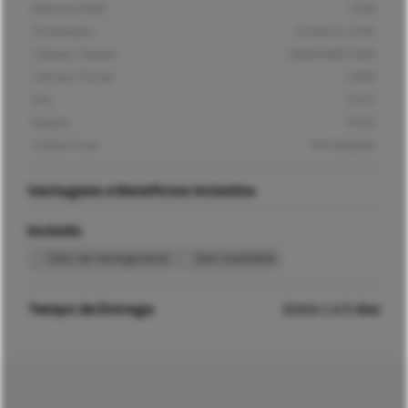
Memória RAM
8GB
Processador
Dimensity 1080
Câmara Traseira
48MP/8MP/5MP
Câmara Frontal
13MP
Ano
2023
Bateria
5000
Classe Fiscal
IVA Marginal
Vantagens e Benefícios Incluídos
Incluído
Cabo de Carregamento
Selo Qualidade
Tempo de Entrega
Entre 1 e 5 dias