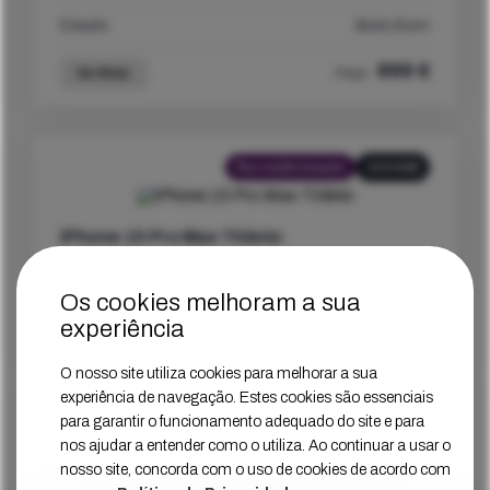
Estado
Muito Bom
899
€
Ver Mais
Preço
Recondicionado
1024GB
iPhone 15 Pro Max Titânio
Estado
Muito Bom
Os cookies melhoram a sua
1019
€
experiência
Ver Mais
Preço
O nosso site utiliza cookies para melhorar a sua
experiência de navegação. Estes cookies são essenciais
Recondicionado
1024GB
para garantir o funcionamento adequado do site e para
nos ajudar a entender como o utiliza. Ao continuar a usar o
nosso site, concorda com o uso de cookies de acordo com
iPhone 15 Pro Titânio