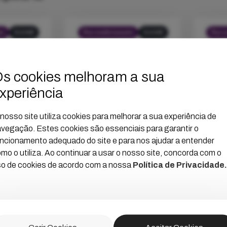
do
512GB
Recondicionado
512GB
Reco
s cookies melhoram a sua
xperiência
Pro
iPhone 15 Pro Max
iPho
Azul
Pre
nosso site utiliza cookies para melhorar a sua experiência de
Muito Bom
Estado
Muito Bom
Estad
vegação. Estes cookies são essenciais para garantir o
ncionamento adequado do site e para nos ajudar a entender
999
€
959
€
Ver Mais
Ver
eço
Preço
mo o utiliza. Ao continuar a usar o nosso site, concorda com o
o de cookies de acordo com a nossa
Política de Privacidade.
rantia de 12 Meses
Envios Express/Rápidos