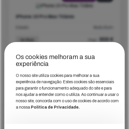
iPhone 15 Pro Max Titânio
Estado
Muito Bom
959
€
Ver Mais
Preço
Os cookies melhoram a sua
experiência
Recondicionado
512GB
O nosso site utiliza cookies para melhorar a sua
experiência de navegação. Estes cookies são essenciais
iPhone 15 Pro Branco
para garantir o funcionamento adequado do site e para
Estado
Muito Bom
nos ajudar a entender como o utiliza. Ao continuar a usar o
nosso site, concorda com o uso de cookies de acordo com
999
€
Ver Mais
Preço
a nossa
Política de Privacidade.