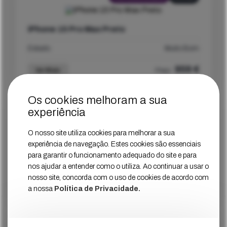
iPhone 15 Pro Max Preto
Estado
Muito Bom
959
€
Ver Mais
Preço
Os cookies melhoram a sua
experiência
Recondicionado
128GB
O nosso site utiliza cookies para melhorar a sua
experiência de navegação. Estes cookies são essenciais
iPhone 15 Pro Titânio
para garantir o funcionamento adequado do site e para
Estado
Muito Bom
nos ajudar a entender como o utiliza. Ao continuar a usar o
nosso site, concorda com o uso de cookies de acordo com
799
€
Ver Mais
Preço
a nossa
Política de Privacidade.