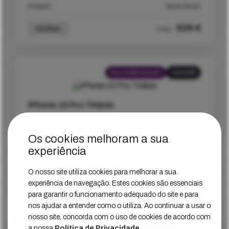
Estado
Muito Bom
939
€
Ver Mais
Preço
Recondicionado
1024GB
iPhone 15 Pro Titânio
Estado
Muito Bom
Os cookies melhoram a sua
1099
€
Ver Mais
Preço
experiência
O nosso site utiliza cookies para melhorar a sua
experiência de navegação. Estes cookies são essenciais
Recondicionado
512GB
para garantir o funcionamento adequado do site e para
nos ajudar a entender como o utiliza. Ao continuar a usar o
nosso site, concorda com o uso de cookies de acordo com
iPhone 15 Pro Azul
a nossa
Política de Privacidade.