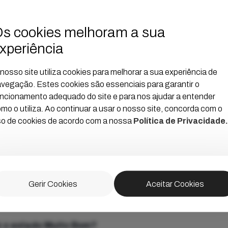
iPho
iPhone 15 Pro Azul
Pre
Muito Bom
s cookies melhoram a sua
Estado
Muito Bom
Estad
xperiência
Preço
999
€
1099
€
Ver Mais
Ver
Preço
nosso site utiliza cookies para melhorar a sua experiência de
vegação. Estes cookies são essenciais para garantir o
ncionamento adequado do site e para nos ajudar a entender
mo o utiliza. Ao continuar a usar o nosso site, concorda com o
rantia de 12 Meses
Envios Express/Rápidos
o de cookies de acordo com a nossa
Política de Privacidade.
Perguntas Frequent
Tens alguma
dúv
Gerir Cookies
Aceitar Cookies
 o estado Muito Bom?