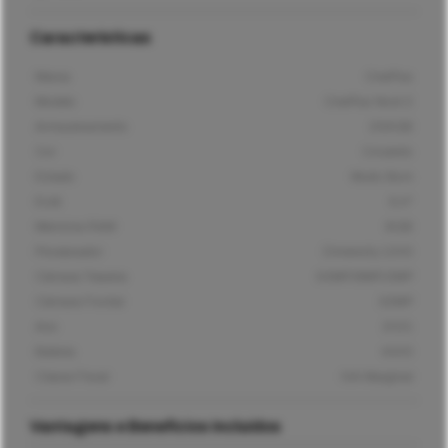
Características
Marca
OnePlus
Modelo
OnePlus Nord 2
Armazenamento
256GB
Cor
Cinzento
Estado
Muito Bom
Ecrã
6,4"
Memória RAM
8GB
Processador
Dimensity 1200
Câmara Traseira
50MP/8MP/2MP
Câmara Frontal
32MP
Ano
2021
Bateria
4500
Classe Fiscal
IVA Marginal
Vantagens e Benefícios Incluídos