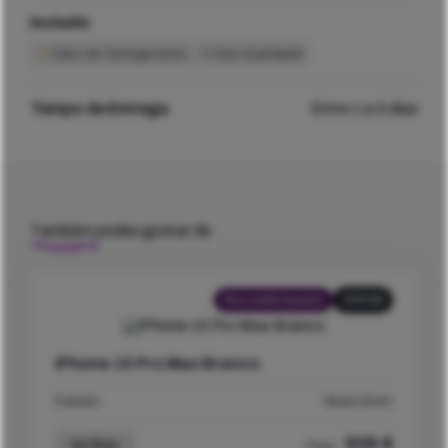
Incluído
Cabo de Carregamento
Selo Qualidade
Tempo de Entrega
Entre 1 e 5 dias
Também podes gostar de
Recondicionado
256GB
iPhone 15 Pro Max Branco
Estado
Muito Bom
939
€
Ver Mais
Preço