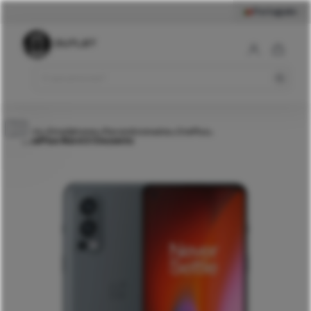
Português
OnePlus Nord 2 Cinzento
Comprar
Início
Smartphones
Recondicionados
OnePlus
>
>
>
>
OnePlus Nord 2 Cinzento