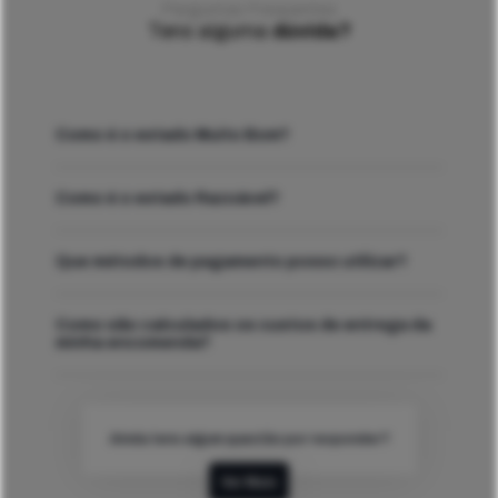
Perguntas Frequentes
Tens alguma
dúvida?
Como é o estado Muito Bom?
Como é o estado Razoável?
Que métodos de pagamento posso utilizar?
Como são calculados os custos de entrega da
minha encomenda?
Ainda tens algum questão por responder?
Ver Mais