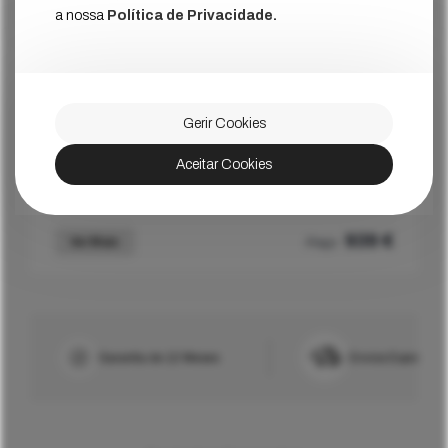
999
€
Ver Mais
Preço
a nossa
Política de Privacidade.
Recondicionado
256GB
Gerir Cookies
iPhone 15 Pro Max Preto
Aceitar Cookies
Estado
Muito Bom
939
€
Ver Mais
Preço
Garantia de 12 Meses
Envios Express/R