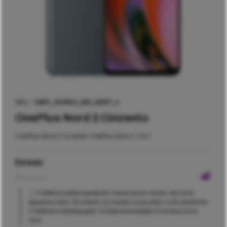
SKU -
ONPL_NORD2_256_GREY_4
OnePlus Nord 2 Cinzento
OnePlus Nord 2 Cinzento OnePlus Nord 2 / 6,4″
Estado
Muito Bom
O telefone poderá apresentar marcas pouco visíveis, tais como
pequenos riscos. No entanto, as marcas nunca serão muito percetíveis.
O telefone é desbloqueado, foi totalmente testado e funciona como
novo.