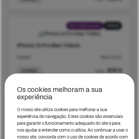
Recondicionado
256GB
iPhone 15 Pro Max Titânio
Estado
Muito Bom
939
€
Ver Mais
Preço
Os cookies melhoram a sua
experiência
Recondicionado
512GB
O nosso site utiliza cookies para melhorar a sua
experiência de navegação. Estes cookies são essenciais
iPhone 15 Pro Azul
para garantir o funcionamento adequado do site e para
Estado
Muito Bom
nos ajudar a entender como o utiliza. Ao continuar a usar o
nosso site, concorda com o uso de cookies de acordo com