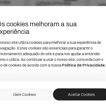
iPhone 15 Pro Max
iPho
Pro Max
Titânio
Titâ
s cookies melhoram a sua
xperiência
Estado
Muito Bom
Estad
Muito Bom
Preço
nosso site utiliza cookies para melhorar a sua experiência de
Ver Mais
Ver
939
€
1019
€
eço
vegação. Estes cookies são essenciais para garantir o
ncionamento adequado do site e para nos ajudar a entender
mo o utiliza. Ao continuar a usar o nosso site, concorda com o
o de cookies de acordo com a nossa
Política de Privacidade.
rantia de 12 Meses
Envios Express/Rápidos
Perguntas Frequent
Tens alguma
dúv
Gerir Cookies
Aceitar Cookies