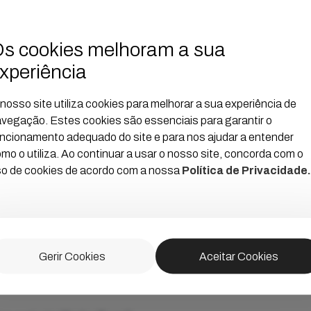
Pro Max
iPhone 15 Pro Max
Titânio
iPho
s cookies melhoram a sua
Muito Bom
Estado
Muito Bom
Estad
xperiência
Preço
959
€
1019
€
Ver Mais
Ver
Preço
nosso site utiliza cookies para melhorar a sua experiência de
vegação. Estes cookies são essenciais para garantir o
ncionamento adequado do site e para nos ajudar a entender
mo o utiliza. Ao continuar a usar o nosso site, concorda com o
rantia de 12 Meses
Envios Express/Rápidos
o de cookies de acordo com a nossa
Política de Privacidade.
Perguntas Frequent
Tens alguma
dúv
Gerir Cookies
Aceitar Cookies