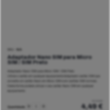
SKU -
N/A
Adaptador Nano SIM para Micro
SIM / SIM Preto
Adaptador Nano SIM para Micro SIM / SIM Preto
Utilize o cartão em qualquer equipamentoAdaptador cartão SIM que
converte um cartão Nano em Micro SIM e em cartões SIM normais.
Desta forma poderá utilizar o seu cartão Nano SIM em qualquer
equipamento.
Iva incluído
4,49
€
Quantidade
Quantidade