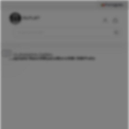
Português
4,49
€
Adaptador Nano SIM para
Micro SIM / SIM Preto
Comprar
Início
Acessórios
Cartões
>
>
>
Adaptador Nano SIM para Micro SIM / SIM Preto