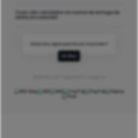
Como são calculados os custos de entrega da
minha encomenda?
Ainda tens algum questão por responder?
Ver Mais
Métodos de Pagamento Seguros