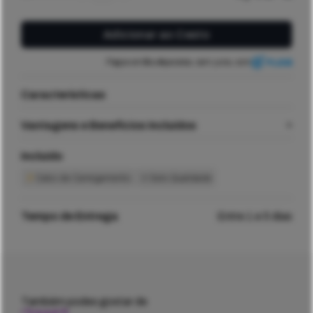
de
Adaptador
Nano
Adicionar ao Cesto
SIM
para
Micro
Pague em
3
ou
4
parcelas, sem juros, com
SIM
/
SIM
Características
Preto
Vantagens e Benefícios Incluídos
Incluído
Cabo de Carregamento
Selo Qualidade
Tempo de Entrega
Entre 1 e 5 dias
Também podes gostar de