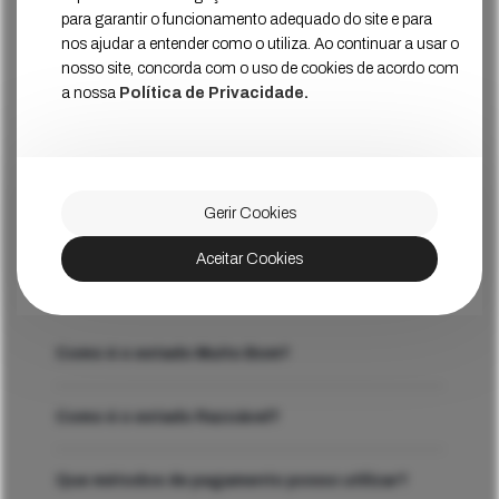
para garantir o funcionamento adequado do site e para
50
€
Ver Mais
Preço
nos ajudar a entender como o utiliza. Ao continuar a usar o
nosso site, concorda com o uso de cookies de acordo com
a nossa
Política de Privacidade.
Garantia de 12 Meses
Env
Gerir Cookies
Perguntas Frequentes
Tens alguma
dúvida?
Aceitar Cookies
Como é o estado Muito Bom?
Como é o estado Razoável?
Que métodos de pagamento posso utilizar?