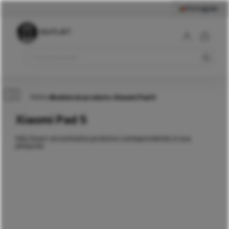
Português
Início
>
Modelo do produto
>
Xiaomi Pad 5
Xiaomi Pad 5
Não foram encontrados produtos correspondentes à sua
pesquisa.