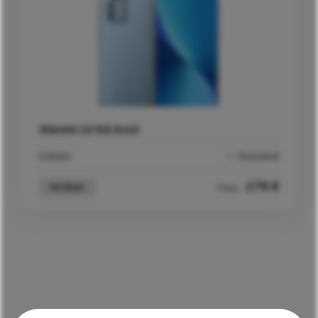
Xiaomi 12 5G Azul
Estado
Razoável
179
€
Ver Mais
Preço