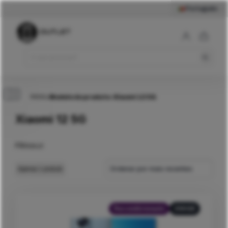
Português
Início
>
Modelo do produto
>
Xiaomi 12 5G
Xiaomi 12 5G
Filtros
Ordenar por mais recentes
Apenas
1
produto
Recondicionado
256GB