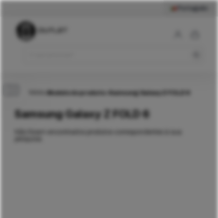
Português
Início
>
Modelo do produto
>
Samsung Galaxy Z FOLD 6
Samsung Galaxy Z FOLD 6
Não foram encontrados produtos correspondentes à sua
pesquisa.