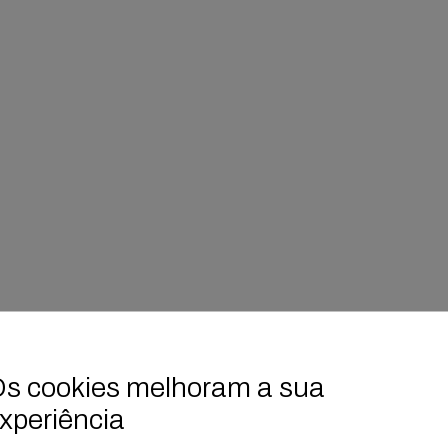
s cookies melhoram a sua
xperiência