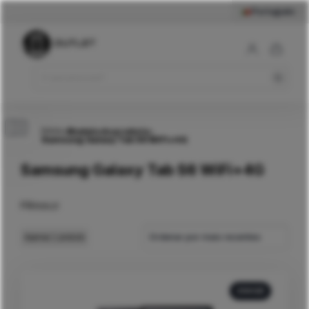
Português
Início
>
Modelo do produto
>
Samsung Galaxy Tab S6 WiFi+4G
Samsung Galaxy Tab S6 WiFi+4G
Filtros
Ordenar por mais recentes
Apenas
1
produto
256GB