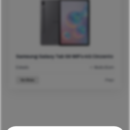
Samsung Galaxy Tab S6 WiFi+4G Cinzento
Estado
Muito Bom
Ver Mais
Preço