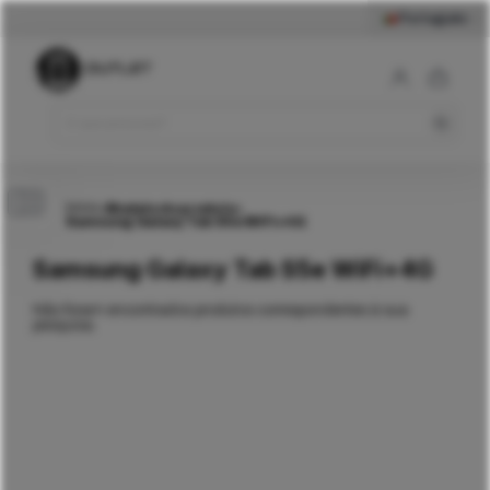
Português
Início
>
Modelo do produto
>
Samsung Galaxy Tab S5e WiFi+4G
Samsung Galaxy Tab S5e WiFi+4G
Não foram encontrados produtos correspondentes à sua
pesquisa.