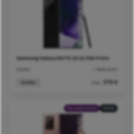
Samsung Galaxy NOTE 20 ULTRA Preto
Estado
Muito Bom
379
€
Ver Mais
Preço
Recondicionado
256GB