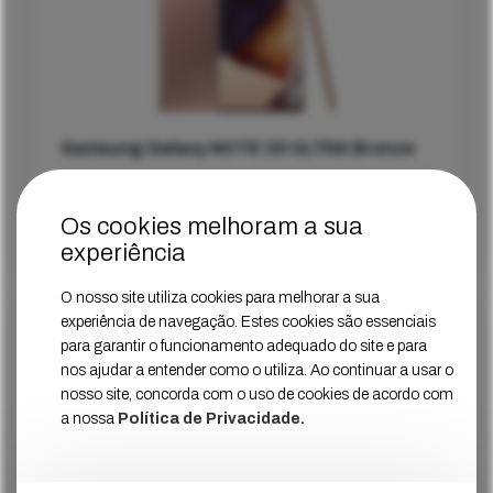
Samsung Galaxy NOTE 20 ULTRA Bronze
Estado
Muito Bom
Os cookies melhoram a sua
379
€
Ver Mais
Preço
experiência
O nosso site utiliza cookies para melhorar a sua
experiência de navegação. Estes cookies são essenciais
Recondicionado
256GB
para garantir o funcionamento adequado do site e para
nos ajudar a entender como o utiliza. Ao continuar a usar o
nosso site, concorda com o uso de cookies de acordo com
Samsung Galaxy NOTE 20 ULTRA Branco
a nossa
Política de Privacidade.
Estado
Muito Bom
379
€
Ver Mais
Preço