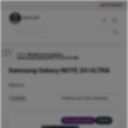
Português
Início
>
Modelo do produto
>
Samsung Galaxy NOTE 20 ULTRA
Samsung Galaxy NOTE 20 ULTRA
Filtros
Ordenar por mais recentes
3
produtos
Recondicionado
256GB