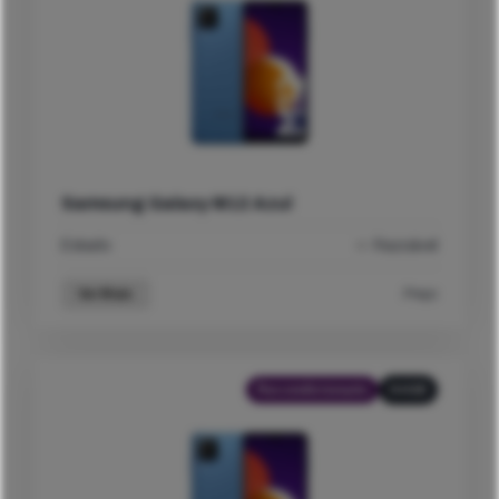
Samsung Galaxy M12 Azul
Estado
Razoável
Ver Mais
Preço
Recondicionado
64GB