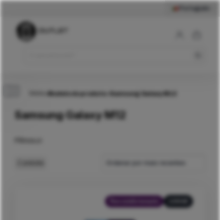
Português
Início
>
Modelo do produto
>
Samsung Galaxy M12
Samsung Galaxy M12
Filtros
Ordenar por mais recentes
2
produtos
Recondicionado
128GB