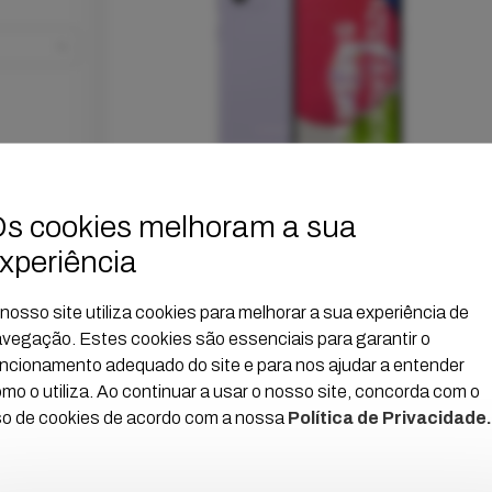
Samsung Galaxy A52S 5G Roxo
s cookies melhoram a sua
Estado
Muito Bom
xperiência
179
€
Ver Mais
Preço
nosso site utiliza cookies para melhorar a sua experiência de
vegação. Estes cookies são essenciais para garantir o
ncionamento adequado do site e para nos ajudar a entender
Recondicionado
128GB
mo o utiliza. Ao continuar a usar o nosso site, concorda com o
o de cookies de acordo com a nossa
Política de Privacidade.