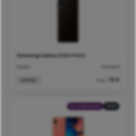
Samsung Galaxy A20e Preto
Estado
Razoável
79
€
Ver Mais
Preço
Recondicionado
32GB