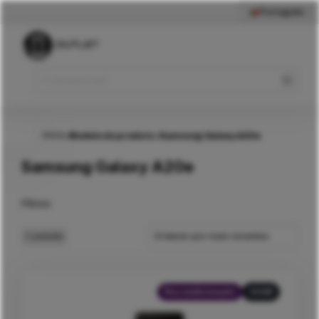
Português
Início
>
Modelo do produto
>
Samsung Galaxy A20e
Samsung Galaxy A20e
Filtros
Ordenar por mais recentes
2
produtos
Recondicionado
32GB