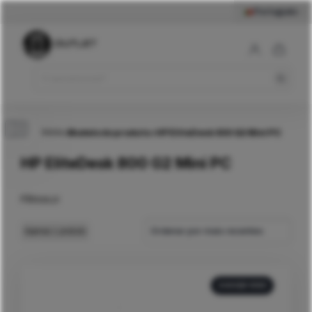
Português
Início
>
Modelo do produto
>
HP EliteDesk 800 G2 Mini PC
HP EliteDesk 800 G2 Mini PC
Filtros
Ordenar por mais recentes
Apenas
1
produto
240GB SSD