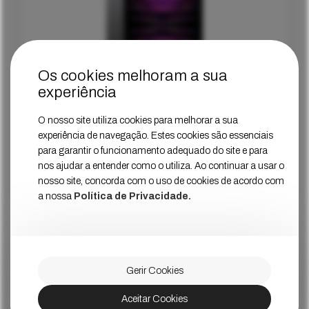
Os cookies melhoram a sua
experiência
Apple iPad Pro 11″ (4ª Geração) WiFi
Cinzento
O nosso site utiliza cookies para melhorar a sua
experiência de navegação. Estes cookies são essenciais
Estado
Muito Bom
para garantir o funcionamento adequado do site e para
nos ajudar a entender como o utiliza. Ao continuar a usar o
Ver Mais
Preço
nosso site, concorda com o uso de cookies de acordo com
a nossa
Política de Privacidade.
Gerir Cookies
Aceitar Cookies