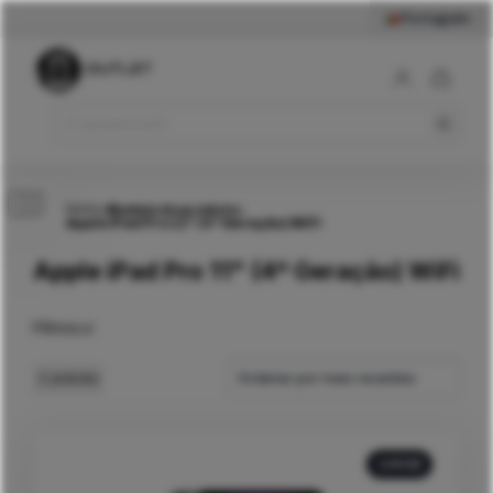
Português
Início
>
Modelo do produto
>
Apple iPad Pro 11" (4ª Geração) WiFi
Apple iPad Pro 11" (4ª Geração) WiFi
Filtros
Ordenar por mais recentes
2
produtos
128GB