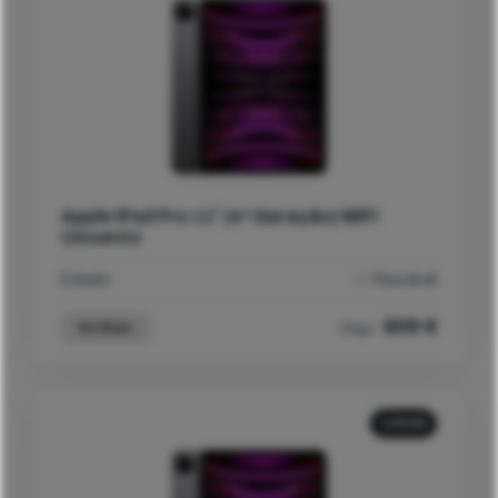
Apple iPad Pro 11″ (4ª Geração) WiFi
Cinzento
Estado
Razoável
609
€
Ver Mais
Preço
128GB