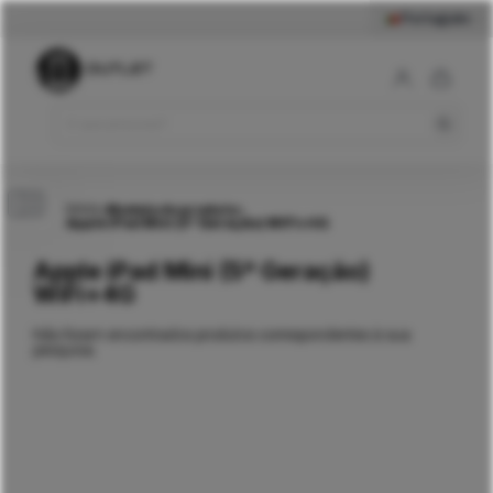
Português
Início
>
Modelo do produto
>
Apple iPad Mini (5ª Geração) WiFi+4G
Apple iPad Mini (5ª Geração)
WiFi+4G
Não foram encontrados produtos correspondentes à sua
pesquisa.