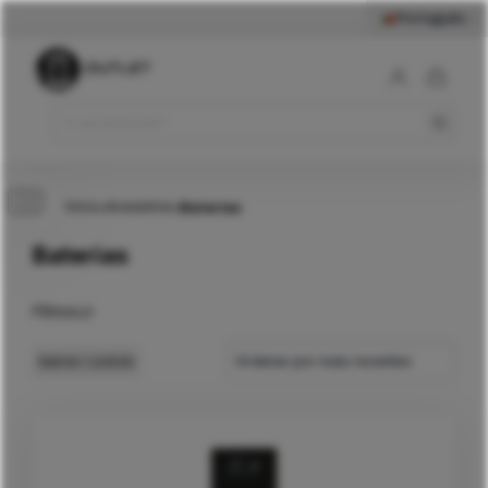
Português
Início
Acessórios
>
>
Baterias
Baterias
Filtros
Ordenar por mais recentes
Apenas
1
produto