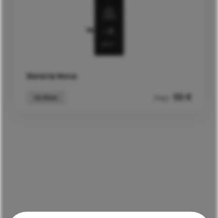
Bateria Nova
50
€
Ver Mais
Preço