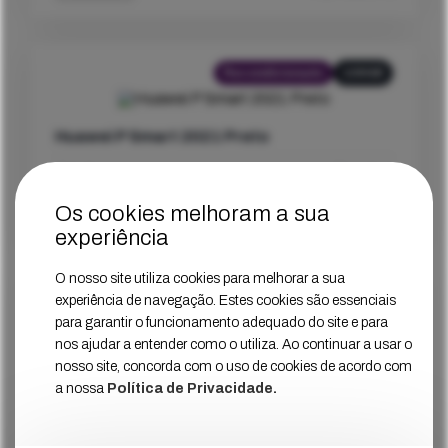
Recondicionado
128GB
Huawei P Smart 2021 Preto
Estado
Razoável
Os cookies melhoram a sua
109
€
Ver Mais
Preço
experiência
O nosso site utiliza cookies para melhorar a sua
experiência de navegação. Estes cookies são essenciais
Recondicionado
128GB
para garantir o funcionamento adequado do site e para
nos ajudar a entender como o utiliza. Ao continuar a usar o
Huawei P Smart 2021 Preto
nosso site, concorda com o uso de cookies de acordo com
a nossa
Política de Privacidade.
Estado
Muito Bom
119
€